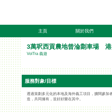
主頁
關於我們
3萬呎西貢農地曾淪劏車場 港
VolTra 義遊
服務對象/目標
透過策劃多元化的本地及海外義工項目，擴闊參加
造，共同擁有，並好好樂在其中。