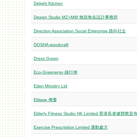
Delight Kitchen
Design Studio MZ+MM 無狀無名設計事務所
Direction Association Social Enterprise 路向社企
DOSHA woodcraft
Dress Green
Eco-Greenergy 綠行俠
Eden Ministry Ltd
Eldage 傳耆
Elderly Fitness Studio HK Limited 香港長者健體
Exercise Prescription Limited 運動處方