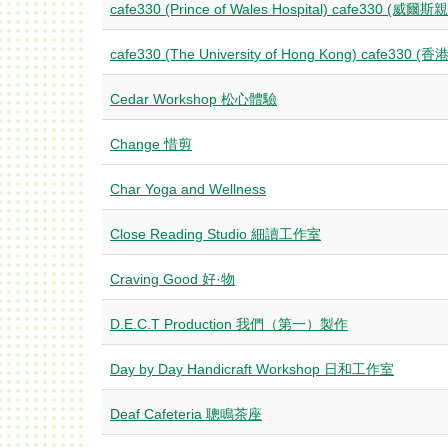
cafe330 (Prince of Wales Hospital) cafe330 (威
cafe330 (The University of Hong Kong) cafe330 (
Cedar Workshop 松心體驗
Change 惜剪
Char Yoga and Wellness
Close Reading Studio 細讀工作室
Craving Good 好·物
D.E.C.T Production 我們（第一）製作
Day by Day Handicraft Workshop 日和工作室
Deaf Cafeteria 聰鳴茶座