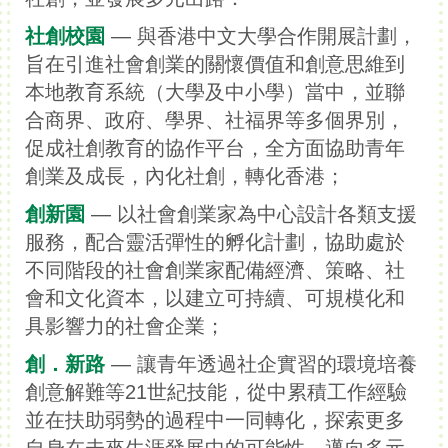
社創校園
— 與香港中文大學合作開展計劃，
旨在引進社會創業的關懷價值和創意思維到
本地教育系統（大學及中小學）當中，並聯
合商界、政府、學界、社福界等多個界別，
促成社創教育的協作平台，全方面協助青年
創業及成長，內化社創，轉化香港；
創新園
— 以社會創業家為中心設計各類支援
服務，配合靈活彈性的孵化計劃，協助處於
不同階段的社會創業家配備經濟、策略、社
會和文化資本，以建立可持續、可規模化和
具影響力的社會企業；
創．新路
— 讓青年透過社企實習的環境培養
創意解難等21世紀技能，從中累積工作經驗
並在扶助弱勢的過程中一同轉化，探索更多
自身在未來生涯發展中的可能性，邁向多元