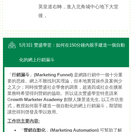
英皇道右轉，進入北角城中心地下大堂
後，
5月3日 豐盛學堂：如何在150分鐘內親手建造一個自動
化的網上行銷漏斗
「
行銷漏斗
」
(Marketing Funnel)
是網路行銷中一個十分重
要的思維。網上不難找到其理論，但本地實質操作及案例少
之又少；同時按豐盛社企學會的調查，超過四成社企在擴展
業務時希望得到營銷的協助。所以這次豐盛學堂特意請來
G
rowth Marketer Academy
創辦人陳景道先生, 以工作坊形
式，教授如何親手建造一個自動化的網上行銷漏斗，期望能
讓您得到啓發及學以致用。
工作坊主要內容
:
「
營銷自動化
」
(Marketing Automation)
可幫助了解