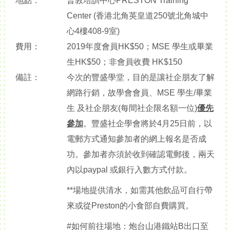
地點：
普敦培訓中心PRESTON Training
Center (香港北角英皇道250號北角城中
心4樓408-9室)
費用：
2019年度會員HK$50；MSE 學生或畢業
生HK$50；非會員收費 HK$150
備註：
今次的豐盛學堂，目的是讓社企朋友了解
網路行銷，故學會會員、MSE 學生/畢業
生 及社企朋友(每間社企限名額一位)
優先
參加
。豐盛社企學會將於4月25日前，以
電郵方式通知參加者的網上報名是否成
功。參加者亦須於收到確認電郵後，兩天
內以paypal 或銀行入數方式付款。
**場地提供清水，如需其他飲品可自行帶
來或從Preston的小食部自費購買。
#如何前往場地：炮台山港鐵站B出口至