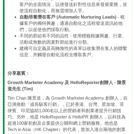
客戶的全面情況，以便發送針對性信息來發展業務，並
使流程自動化，而無需增加人手。
自動培養潛在客戶
(Automatic Nurturing Leads)
- 根
據客戶的獨特興趣，通過自動化之流程發送資訊給他
們，以促使他們採取行動。
不同的群組有不同的品性 - 使用標籤根據興趣、行業、
活動或無數的因素對群組進行分類。
建構可自定義及高轉換性的表單以收集潛在客人的聯繫
信息，并觸發自動化流程去獲取客戶。
分享嘉賓：
Growth Marketer Academy
及
HelloReporter
創辦人
-
陳
景
道
先生
(Tim)
Tim Chan 陳景道，為 Growth Marketer Academy 創辦人，在
亞洲推動「成長駭客行銷」，已於香港、台灣、星加坡、菲
律賓、印尼協助1,000名以上的營銷者和創業者提升行銷技
巧。另外，他是 HelloReporter & HelloPR 創辦人，以科技為
超過100家初創及企業提供公關和網上營銷服務。他也是
Tech in Asia（HK Chapter）的代表，曾加入港台兩地的創業