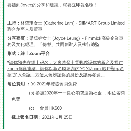
要聽到Joyce的分享和建議，就要立即報名喇！
主持：
林肇琪女士 (Catherine Lam) - SiiiMART Group Limited
聯合創辦人及董事
分享嘉賓：
梁藹婷女士 (Joyce Leung) - Fimmick高級企業事
務及文化經理、「傳耆」共同創辦人及執行總監
形式：線上
Zoom
平台
*
請你
預先
在網上
報名，
大會將發出電郵
確認
你的
報名
及提供
zoom
會議連結
。
請你以報
名
時填
寫
的
“
你的
Zoom
帳戶顯示名
稱
”
加入會議，
方便大會
辨
認你的
身份
及讓你參會
。
每位費用
：
(a) 2021年豐盛會員免費
(b) 參加2020年十一良心消費運動社企 ，兩位名額
免費
(c) 非會員HK$60
截止報名日期
：2021年1月 25日