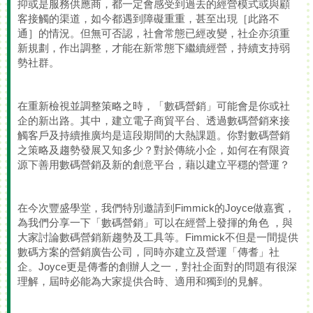
抑或是服務供應商，都一定會感受到過去的經營模式或與顧
客接觸的渠道，如今都遇到障礙重重，甚至出現［此路不
通］的情況。但無可否認，社會常態已經改變，社企亦須重
新規劃，作出調整，才能在新常態下繼續經營，持續支持弱
勢社群。
在重新檢視並調整策略之時，「數碼營銷」可能會是你或社
企的新出路。其中，建立電子商貿平台、透過數碼營銷來接
觸客戶及持續推廣均是這段期間的大熱課題。你對數碼營銷
之策略及趨勢發展又知多少？對於傳統小企，如何在有限資
源下善用數碼營銷及新的創意平台，藉以建立平穩的營運？
在今次豐盛學堂，我們特別邀請到Fimmick的Joyce做嘉賓，
為我們分享一下「數碼營銷」可以在經營上發揮的角色 ，與
大家討論數碼營銷新趨勢及工具等。Fimmick不但是一間提供
數碼方案的營銷廣告公司，同時亦建立及營運「傳耆」社
企。Joyce更是傳耆的創辦人之一，對社企面對的問題有很深
理解，屆時必能為大家提供合時、適用和獨到的見解。