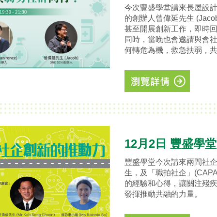
今次豐盛學堂請來長屋設計創辦
的創辦人曾偉延先生 (Ja
甚至開展創新工作，即時
同時，當晚也會邀請與會
何轉危為機，救急扶弱，
12月2日 豐盛學
豐盛學堂今次請來兩間社企，「厨
生，及「職拍社企」(CAPAL
的經驗和心得，讓關注殘
發揮推動共融的力量。