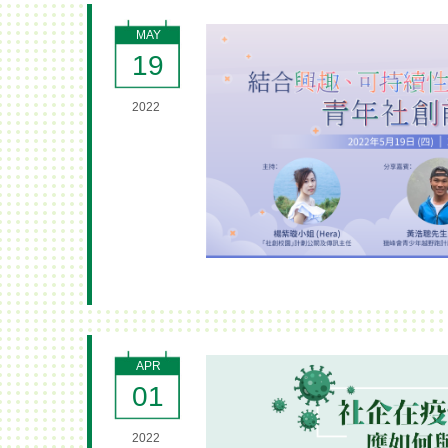
MAY
19
2022
APR
01
2022