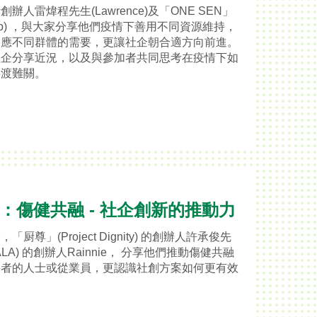
人雷煒程先生(Lawrence)及「ONE SEN」
cob) ，與大家分享他們疫情下善用不同資源維持，
回應不同群體的需要，更讓社企朝合適方向前進。
社企分享近況，以及與參加者共同思考在疫情下如
共渡難關。
堂：傷健共融 - 社企創新的推動力
尊」(Project Dignity) 的創辦人許承俊先
A) 的創辦人Rainnie， 分享他們推動傷健共融
疾者的人士或從業員，更認識社創方案如何更有效