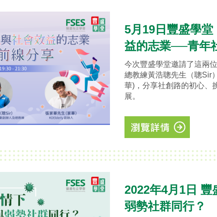
5月19日豐盛學
益的志業──青年
今次豐盛學堂邀請了這兩位
總教練黃浩聰先生（聰Sir），
華)，分享社創路的初心、
展。
2022年4月1日
弱勢社群同行？