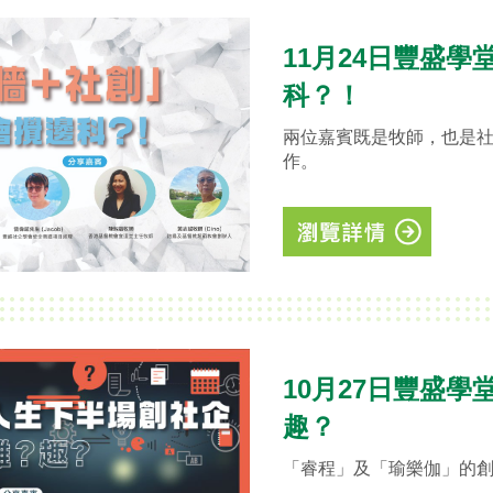
11月24日豐盛學
科？！
兩位嘉賓既是牧師，也是社
作。
10月27日豐盛
趣？
「睿程」及「瑜樂伽」的