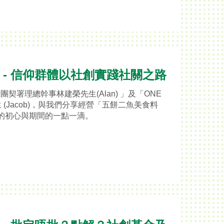
堂 - 信仰群體以社創實踐社關之路
契署理總幹事林建榮先生(Alan) 」及「ONE
 (Jacob)，與我們分享經營「五餅二魚美食料
」的初心與期間的一點一滴。